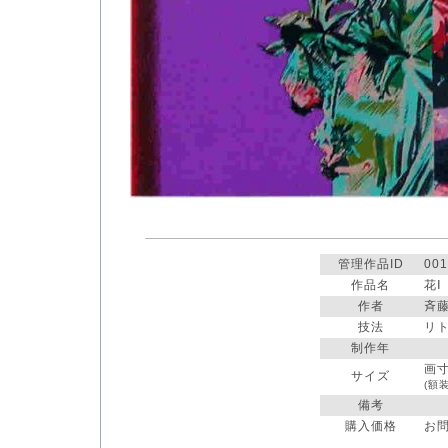
管理作品ID
001
作品名
花Ⅰ
作者
斉
技法
リ
制作年
画
サイズ
(額
備考
購入価格
お