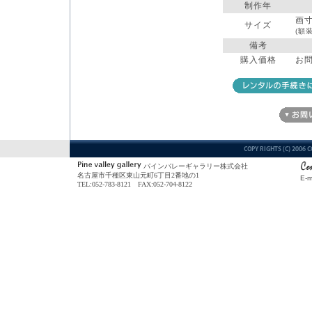
制作年
画
サイズ
(額
備考
購入価格
お
パインバレーギャラリー株式会社
名古屋市千種区東山元町6丁目2番地の1
E-m
TEL:052-783-8121 FAX:052-704-8122