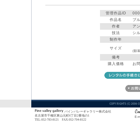
管理作品ID
000
作品名
ブ
作者
ア
技法
シ
制作年
サイズ
(額
備考
購入価格
お
パインバレーギャラリー株式会社
名古屋市千種区東山元町6丁目2番地の1
E-m
TEL:052-783-8121 FAX:052-704-8122