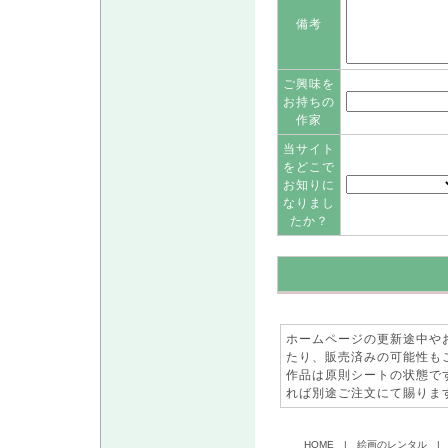
備考
ご興味を
お持ちの
作家
当サイト
をどこで
お知りに
なりまし
たか？
ホームページの更新途中や
たり、販売済みの可能性も
作品は原則シートの状態で
れば別途ご注文にて賜りま
HOME
|
絵画のレンタル