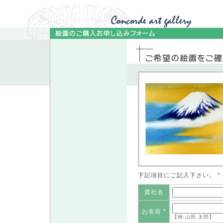
下記項目にご記入下さい。 
貴社名
お名前 *
【例:山田 太郎】