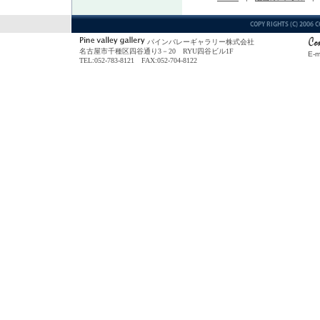
パインバレーギャラリー株式会社
名古屋市千種区四谷通り3－20 RYU四谷ビル1F
E-m
TEL:052-783-8121 FAX:052-704-8122