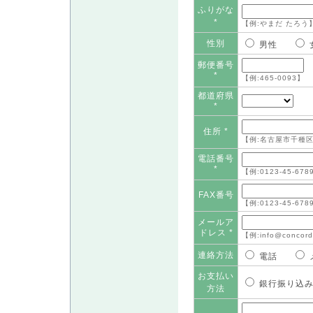
ふりがな
*
【例:やまだ たろう
性別
男性
郵便番号
*
【例:465-0093】
都道府県
*
住所 *
【例:名古屋市千種区
電話番号
*
【例:0123-45-678
FAX番号
【例:0123-45-678
メールア
ドレス *
【例:info@concord
連絡方法
電話
お支払い
銀行振り
方法