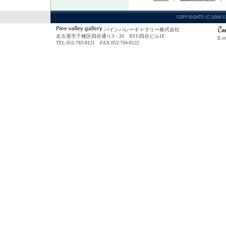
パインバレーギャラリー株式会社
名古屋市千種区四谷通り3－20 RYU四谷ビル1F
E-m
TEL:052-783-8121 FAX:052-704-8122