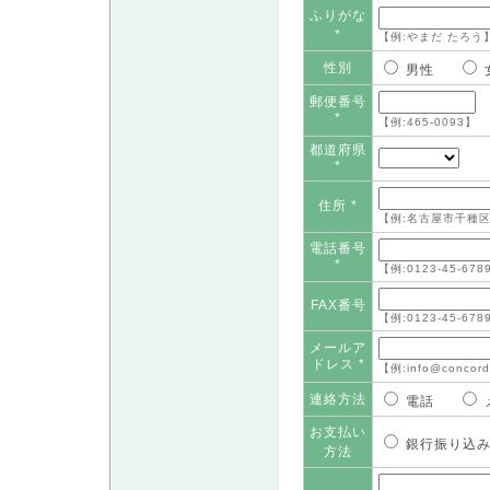
ふりがな
*
【例:やまだ たろう
性別
男性
郵便番号
*
【例:465-0093】
都道府県
*
住所 *
【例:名古屋市千種区
電話番号
*
【例:0123-45-678
FAX番号
【例:0123-45-678
メールア
ドレス *
【例:info@concord
連絡方法
電話
お支払い
銀行振り
方法