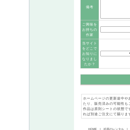
備考
ご興味を
お持ちの
作家
当サイト
をどこで
お知りに
なりまし
たか？
ホームページの更新途中や
たり、販売済みの可能性も
作品は原則シートの状態で
れば別途ご注文にて賜りま
HOME
|
絵画のレンタル