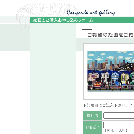
下記項目にご記入下さい。 
貴社名
お名前 *
【例:山田 太郎】