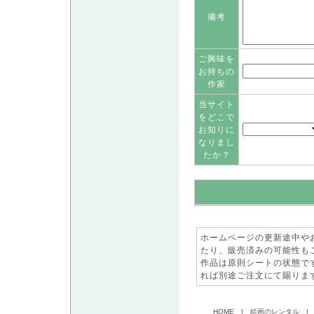
備考
ご興味を
お持ちの
作家
当サイト
をどこで
お知りに
なりまし
たか？
ホームページの更新途中や
たり、販売済みの可能性も
作品は原則シートの状態で
れば別途ご注文にて賜りま
HOME
|
絵画のレンタル