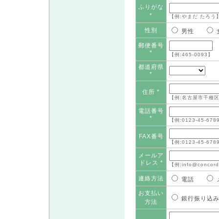
ふりがな
*
【例:やまだ たろう
性別
男性
郵便番号
*
【例:465-0093】
都道府県
*
住所 *
【例:名古屋市千種区
電話番号
*
【例:0123-45-678
FAX番号
【例:0123-45-678
メールア
ドレス *
【例:info@concord
連絡方法
電話
お支払い
銀行振り
方法