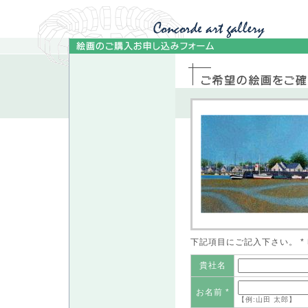
下記項目にご記入下さい。 
貴社名
お名前 *
【例:山田 太郎】